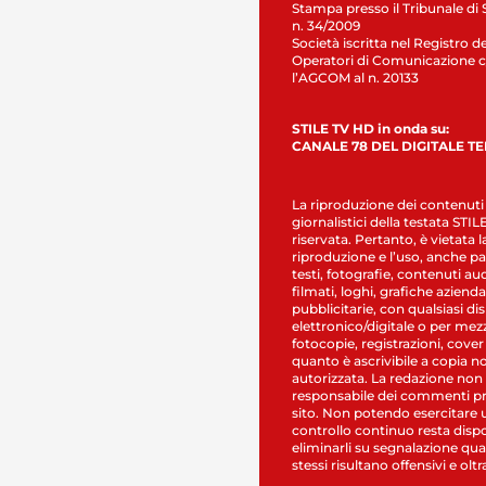
Stampa presso il Tribunale di 
n. 34/2009
Società iscritta nel Registro de
Operatori di Comunicazione c
l’AGCOM al n. 20133
STILE TV HD in onda su:
CANALE 78 DEL DIGITALE T
La riproduzione dei contenuti
giornalistici della testata STI
riservata. Pertanto, è vietata l
riproduzione e l’uso, anche par
testi, fotografie, contenuti au
filmati, loghi, grafiche aziendal
pubblicitarie, con qualsiasi di
elettronico/digitale o per mez
fotocopie, registrazioni, cover
quanto è ascrivibile a copia n
autorizzata. La redazione non
responsabile dei commenti pr
sito. Non potendo esercitare 
controllo continuo resta dispo
eliminarli su segnalazione qual
stessi risultano offensivi e oltr