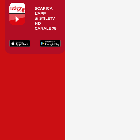
SCARICA
L’APP
di STILETV
HD
CANALE 78