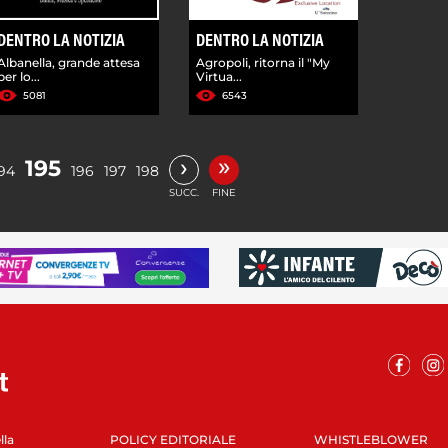
DENTRO LA NOTIZIA
DENTRO LA NOTIZIA
Albanella, grande attesa
Agropoli, ritorna il "My
per lo...
Virtua...
5081
6543
»
›
195
94
196
197
198
SUCC.
FINE
lla
POLICY EDITORIALE
WHISTLEBLOWER