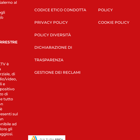
Salerno al
CODICE ETICO CONDOTTA
POLICY
gli
/o
PRIVACY POLICY
COOKIE POLICY
POLICY DIVERSITÀ
ERRESTRE
DICHIARAZIONE DI
TRASPARENZA
LETV è
a
GESTIONE DEI RECLAMI
ziale, di
dio/video,
i e
spositivo
zo di
 e tutto
on
 è
esenti sul
un
nibile ad
ora gli
aggiosi.