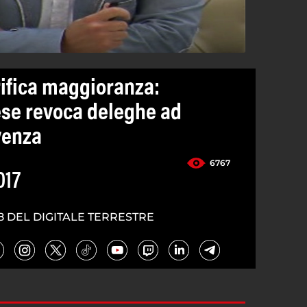
rifica maggioranza:
se revoca deleghe ad
venza
6767
017
8 DEL DIGITALE TERRESTRE