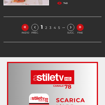
748
«
»
‹
›
1
…
2
3
4
5
INIZIO
PREC.
SUCC.
FINE
SCARICA