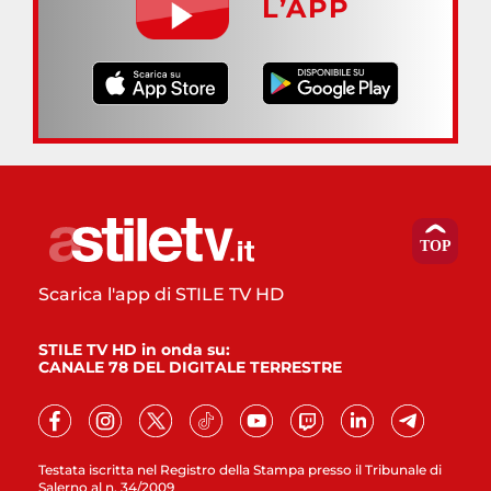
L’APP
Scarica l'app di STILE TV HD
STILE TV HD in onda su:
CANALE 78 DEL DIGITALE TERRESTRE
Testata iscritta nel Registro della Stampa presso il Tribunale di
Salerno al n. 34/2009