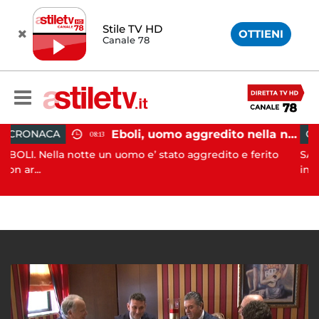
Stile TV HD
OTTIENI
Canale 78
Eboli, uomo aggredito nella notte: indagini in corso
CRONACA
08:13
 notte un uomo e’ stato aggredito e ferito
SALERNO. L’ANPA
incendi...