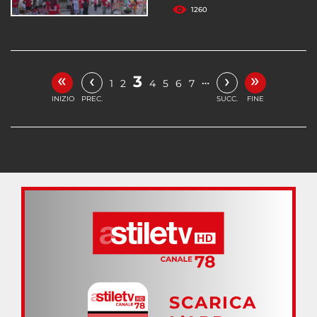
1260
«
»
‹
›
3
…
1
2
4
5
6
7
INIZIO
PREC.
SUCC.
FINE
SCARICA