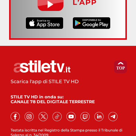
L’APP
Scarica l'app di STILE TV HD
STILE TV HD in onda su:
CANALE 78 DEL DIGITALE TERRESTRE
Testata iscritta nel Registro della Stampa presso il Tribunale di
Salerno al n. 34/2009