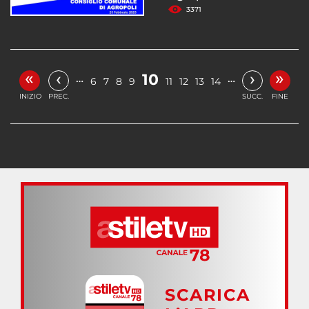
3371
«
»
‹
›
10
…
…
6
7
8
9
11
12
13
14
INIZIO
PREC.
SUCC.
FINE
SCARICA