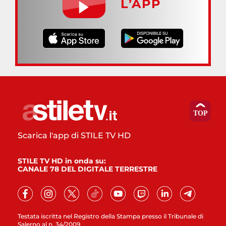
L’APP
Scarica l'app di STILE TV HD
STILE TV HD in onda su:
CANALE 78 DEL DIGITALE TERRESTRE
Testata iscritta nel Registro della Stampa presso il Tribunale di
Salerno al n. 34/2009