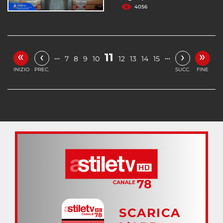
4056
«
»
‹
›
11
…
…
7
8
9
10
12
13
14
15
INIZIO
PREC.
SUCC.
FINE
SCARICA