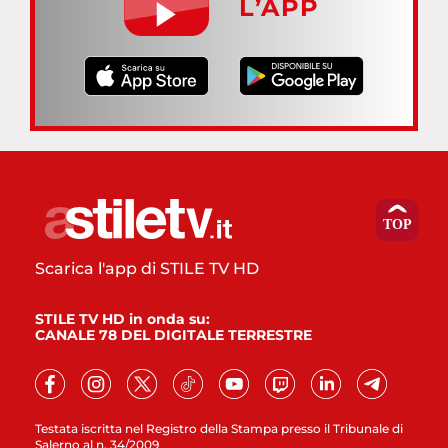
L’APP
Scarica l'app di STILE TV HD
STILE TV HD in onda su:
CANALE 78 DEL DIGITALE TERRESTRE
Testata iscritta nel Registro della Stampa presso il Tribunale di
Salerno al n. 34/2009