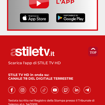
L’APP
Scarica l'app di STILE TV HD
STILE TV HD in onda su:
CANALE 78 DEL DIGITALE TERRESTRE
Testata iscritta nel Registro della Stampa presso il Tribunale di
Salerno al n. 34/2009