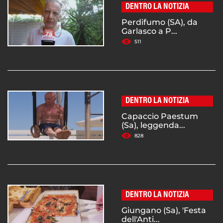
DENTRO LA NOTIZIA
Perdifumo (SA), da
Garlasco a P...
511
DENTRO LA NOTIZIA
Capaccio Paestum
(Sa), leggenda...
828
DENTRO LA NOTIZIA
Giungano (Sa), 'Festa
dell'Anti...