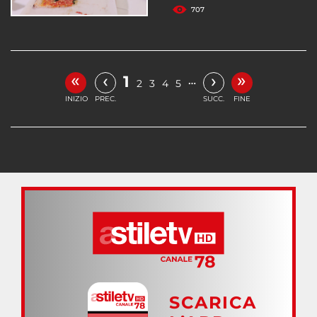
707
«
»
‹
›
1
…
2
3
4
5
INIZIO
PREC.
SUCC.
FINE
SCARICA