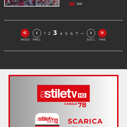
1261
«
»
‹
›
3
…
1
2
4
5
6
7
INIZIO
PREC.
SUCC.
FINE
SCARICA