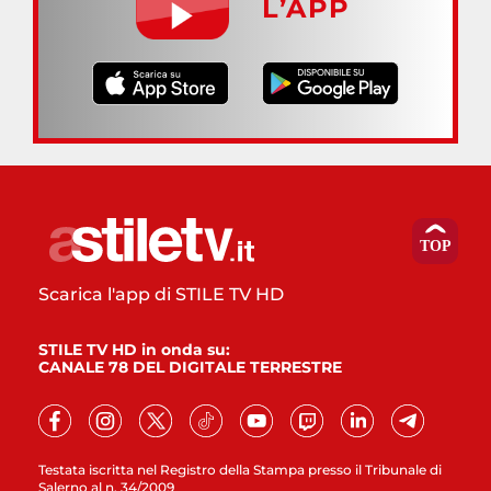
L’APP
Scarica l'app di STILE TV HD
STILE TV HD in onda su:
CANALE 78 DEL DIGITALE TERRESTRE
Testata iscritta nel Registro della Stampa presso il Tribunale di
Salerno al n. 34/2009