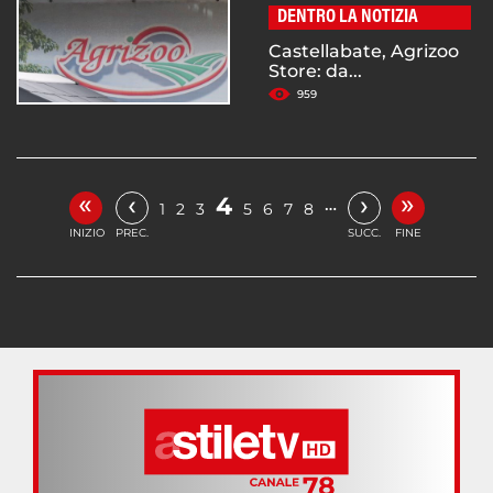
DENTRO LA NOTIZIA
Castellabate, Agrizoo
Store: da...
959
«
»
‹
›
4
…
1
2
3
5
6
7
8
INIZIO
PREC.
SUCC.
FINE