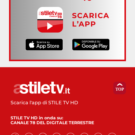
SCARICA
L’APP
Scarica l'app di STILE TV HD
STILE TV HD in onda su:
CANALE 78 DEL DIGITALE TERRESTRE