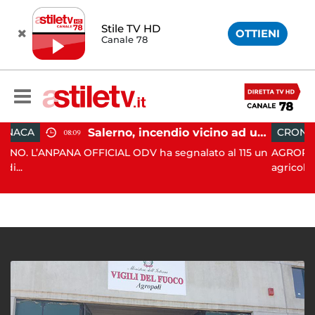
Stile TV HD
OTTIENI
Canale 78
Salerno, incendio vicino ad un traliccio: tempestivi i soccorsi
CRONACA
15:35
FFICIAL ODV ha segnalato al 115 un
AGROPOLI. Un 71enne ha p
agricolo...