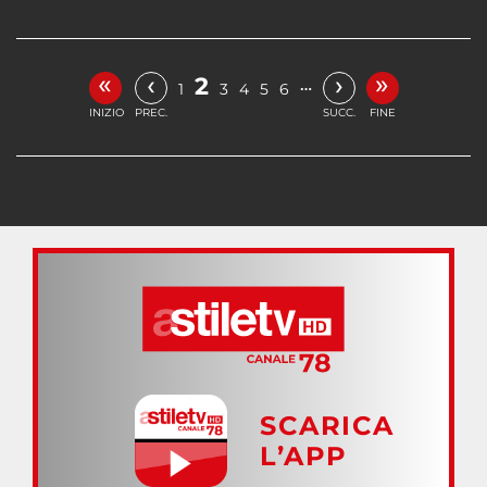
«
»
‹
›
2
…
1
3
4
5
6
INIZIO
PREC.
SUCC.
FINE
SCARICA
L’APP