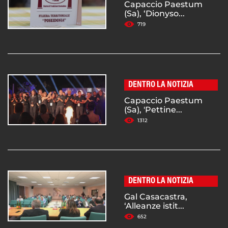
Capaccio Paestum
(Sa), ‘Dionyso...
719
DENTRO LA NOTIZIA
Capaccio Paestum
(Sa), 'Pettine...
1312
DENTRO LA NOTIZIA
Gal Casacastra,
‘Alleanze istit...
652