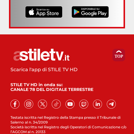
Scarica l'app di STILE TV HD
STILE TV HD in onda su:
CANALE 78 DEL DIGITALE TERRESTRE
Testata iscritta nel Registro della Stampa presso il Tribunale di
Salerno al n. 34/2009
Società iscritta nel Registro degli Operatori di Comunicazione c/o
l’AGCOM al n. 20133