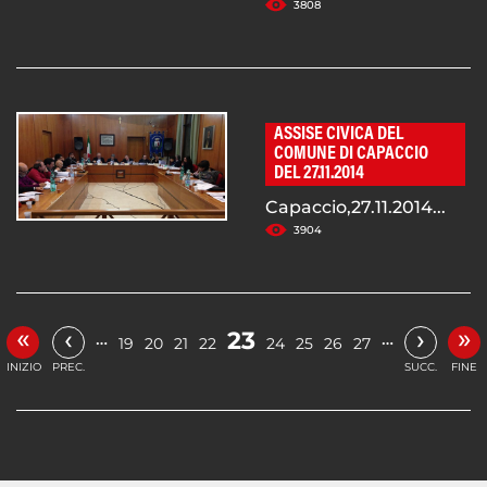
3808
ASSISE CIVICA DEL
COMUNE DI CAPACCIO
DEL 27.11.2014
Capaccio,27.11.2014...
3904
«
»
‹
›
23
…
…
19
20
21
22
24
25
26
27
INIZIO
PREC.
SUCC.
FINE