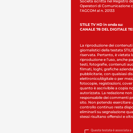
Società iscritta nel Registro de
Operatori di Comunicazione c
l’AGCOM al n. 20133
STILE TV HD in onda su:
CANALE 78 DEL DIGITALE T
La riproduzione dei contenuti
giornalistici della testata STI
riservata. Pertanto, è vietata l
riproduzione e l’uso, anche par
testi, fotografie, contenuti au
filmati, loghi, grafiche aziendal
pubblicitarie, con qualsiasi di
elettronico/digitale o per mez
fotocopie, registrazioni, cover
quanto è ascrivibile a copia n
autorizzata. La redazione non
responsabile dei commenti pr
sito. Non potendo esercitare 
controllo continuo resta dispo
eliminarli su segnalazione qual
stessi risultano offensivi e oltr