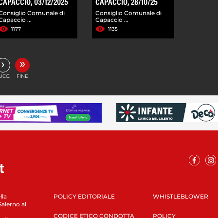
CAPACCIO, 03/12/2025
CAPACCIO, 28/10/25
Consiglio Comunale di
Consiglio Comunale di
Capaccio ...
Capaccio ...
1177
1135
»
›
UCC.
FINE
lla
POLICY EDITORIALE
WHISTLEBLOWER
Salerno al
CODICE ETICO CONDOTTA
POLICY