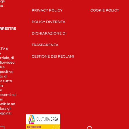
gli
/o
PRIVACY POLICY
COOKIE POLICY
POLICY DIVERSITÀ
ERRESTRE
DICHIARAZIONE DI
TRASPARENZA
LETV è
a
GESTIONE DEI RECLAMI
ziale, di
dio/video,
i e
spositivo
zo di
 e tutto
on
 è
esenti sul
un
nibile ad
ora gli
aggiosi.