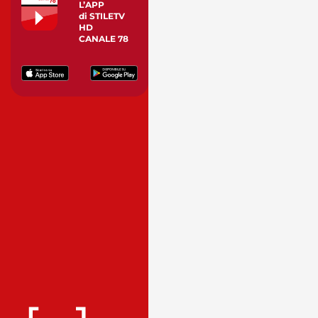
L’APP
di STILETV
HD
CANALE 78