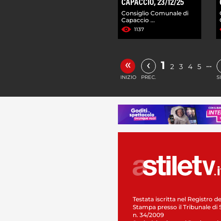
CAPACCIO, 23/12/25
Consiglio Comunale di
Capaccio ...
1137
«
‹
1
…
2
3
4
5
INIZIO
PREC.
S
Testata iscritta nel Registro de
Stampa presso il Tribunale di 
n. 34/2009