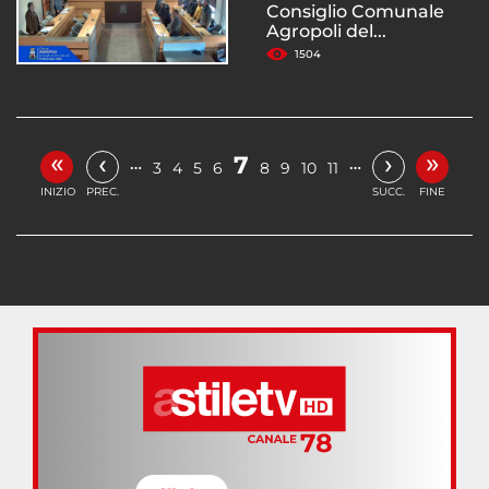
Consiglio Comunale
Agropoli del...
1504
«
»
‹
›
7
…
…
3
4
5
6
8
9
10
11
INIZIO
PREC.
SUCC.
FINE