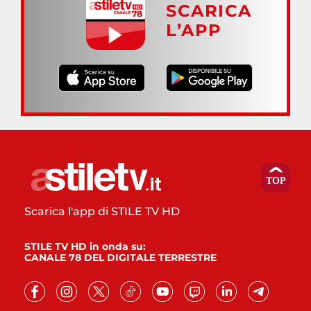
SCARICA
L’APP
Scarica l'app di STILE TV HD
STILE TV HD in onda su:
CANALE 78 DEL DIGITALE TERRESTRE