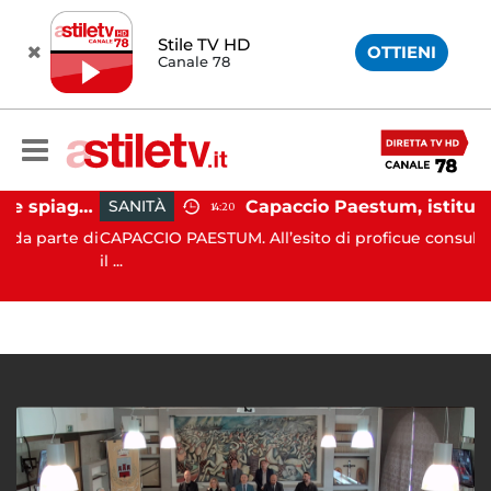
Stile TV HD
OTTIENI
Canale 78
Montecorice, blitz sulle spiagge libere: sequestrati oltre 300 ombrelloni e lettini lasciati sull’arenile
SANITÀ
14:20
arte di
CAPACCIO PAESTUM. All’esito di proficue consultazioni 
il ...