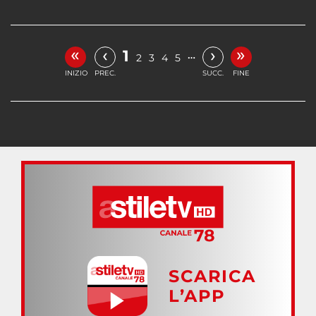
«
»
‹
›
1
…
2
3
4
5
INIZIO
PREC.
SUCC.
FINE
SCARICA
L’APP