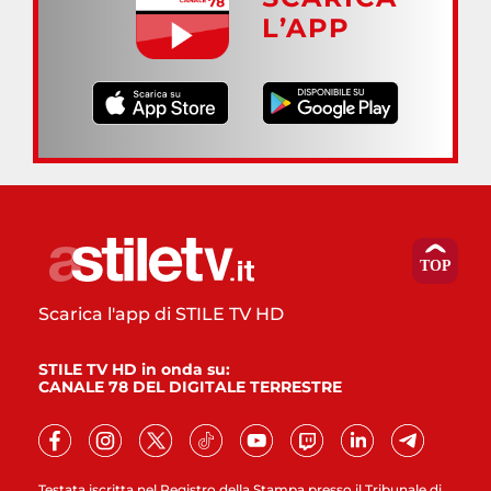
L’APP
Scarica l'app di STILE TV HD
STILE TV HD in onda su:
CANALE 78 DEL DIGITALE TERRESTRE
Testata iscritta nel Registro della Stampa presso il Tribunale di