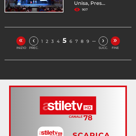
Unisa, Pres...
907
«
»
‹
›
5
…
1
2
3
4
6
7
8
9
INIZIO
PREC.
SUCC.
FINE
SCARICA