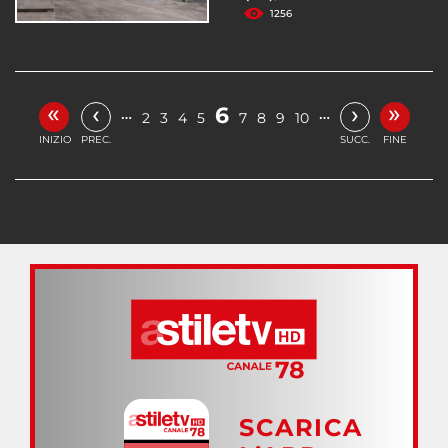
1256
«
»
‹
›
6
…
…
2
3
4
5
7
8
9
10
INIZIO
PREC.
SUCC.
FINE
SCARICA