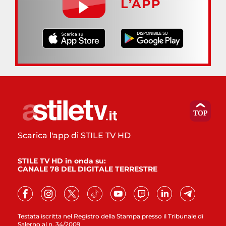
L’APP
Scarica l'app di STILE TV HD
STILE TV HD in onda su:
CANALE 78 DEL DIGITALE TERRESTRE
Testata iscritta nel Registro della Stampa presso il Tribunale di
Salerno al n. 34/2009