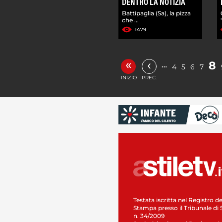
DENTRO LA NOTIZIA
Battipaglia (Sa), la pizza
che ...
1479
«
‹
8
…
4
5
6
7
INIZIO
PREC.
Testata iscritta nel Registro de
Stampa presso il Tribunale di 
n. 34/2009