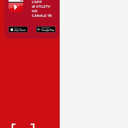
L’APP
di STILETV
HD
CANALE 78