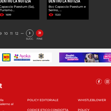
DENTRO LA NOTIZIA
DENTRO LA NOTIZIA
Capaccio Paestum (Sa),
Bcc Capaccio Paestum e
'Turismo...
Serino, ...
1699
1320
»
›
…
9
10
11
12
SUCC.
FINE
lla
POLICY EDITORIALE
WHISTLEBLOWER
Salerno al
CODICE ETICO CONDOTTA
POLICY