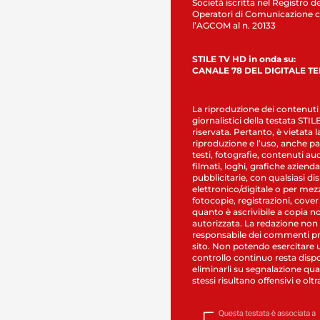
Società iscritta nel Registro de
Operatori di Comunicazione c
l’AGCOM al n. 20133
STILE TV HD in onda su:
CANALE 78 DEL DIGITALE T
La riproduzione dei contenuti
giornalistici della testata STI
riservata. Pertanto, è vietata l
riproduzione e l’uso, anche par
testi, fotografie, contenuti au
filmati, loghi, grafiche aziendal
pubblicitarie, con qualsiasi di
elettronico/digitale o per mez
fotocopie, registrazioni, cover
quanto è ascrivibile a copia n
autorizzata. La redazione non
responsabile dei commenti pr
sito. Non potendo esercitare 
controllo continuo resta dispo
eliminarli su segnalazione qual
stessi risultano offensivi e oltr