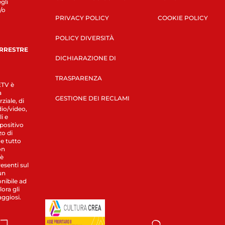
gli
/o
PRIVACY POLICY
COOKIE POLICY
POLICY DIVERSITÀ
ERRESTRE
DICHIARAZIONE DI
TRASPARENZA
LETV è
a
GESTIONE DEI RECLAMI
ziale, di
dio/video,
i e
spositivo
zo di
 e tutto
on
 è
esenti sul
un
nibile ad
ora gli
aggiosi.