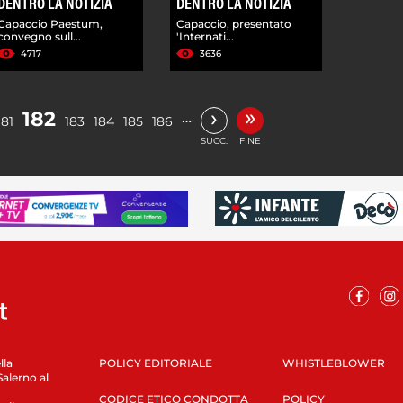
DENTRO LA NOTIZIA
DENTRO LA NOTIZIA
Capaccio Paestum,
Capaccio, presentato
convegno sull...
'Internati...
4717
3636
»
›
182
…
181
183
184
185
186
SUCC.
FINE
lla
POLICY EDITORIALE
WHISTLEBLOWER
Salerno al
CODICE ETICO CONDOTTA
POLICY