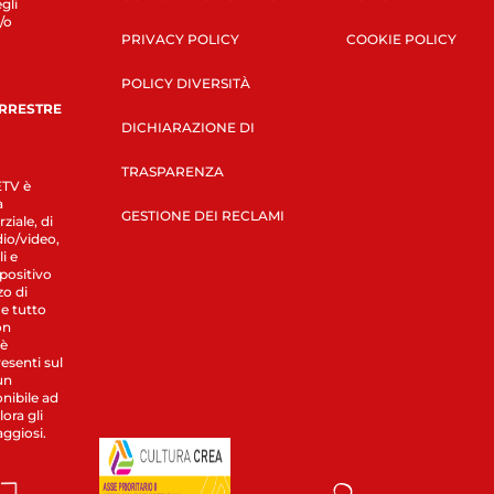
gli
/o
PRIVACY POLICY
COOKIE POLICY
POLICY DIVERSITÀ
ERRESTRE
DICHIARAZIONE DI
TRASPARENZA
LETV è
a
GESTIONE DEI RECLAMI
ziale, di
dio/video,
i e
spositivo
zo di
 e tutto
on
 è
esenti sul
un
nibile ad
ora gli
aggiosi.