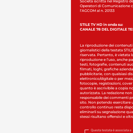
Società iscritta nel Registro de
Operatori di Comunicazione c
l’AGCOM al n. 20133
STILE TV HD in onda su:
CANALE 78 DEL DIGITALE T
La riproduzione dei contenuti
giornalistici della testata STI
riservata. Pertanto, è vietata l
riproduzione e l’uso, anche par
testi, fotografie, contenuti au
filmati, loghi, grafiche aziendal
pubblicitarie, con qualsiasi di
elettronico/digitale o per mez
fotocopie, registrazioni, cover
quanto è ascrivibile a copia n
autorizzata. La redazione non
responsabile dei commenti pr
sito. Non potendo esercitare 
controllo continuo resta dispo
eliminarli su segnalazione qual
stessi risultano offensivi e oltr