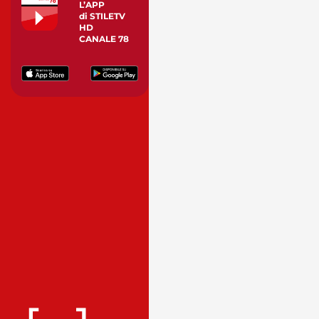
L’APP
di STILETV
HD
CANALE 78