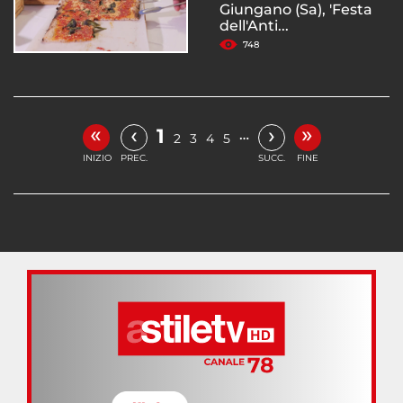
Giungano (Sa), 'Festa
dell'Anti...
748
«
»
‹
›
1
…
2
3
4
5
INIZIO
PREC.
SUCC.
FINE