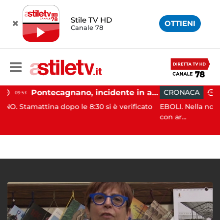
Stile TV HD
OTTIENI
Canale 78
Pontecagnano, incidente in autostrada: 5 giovani feriti
CRONACA
08:13
o le 8:30 si è verificato
EBOLI. Nella notte un uomo e’ sta
con ar...