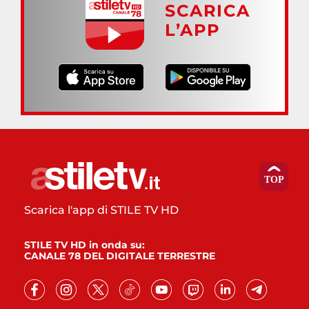
SCARICA
L’APP
Scarica l'app di STILE TV HD
STILE TV HD in onda su:
CANALE 78 DEL DIGITALE TERRESTRE