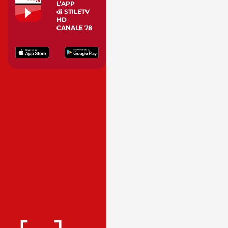
L’APP
di STILETV
HD
CANALE 78