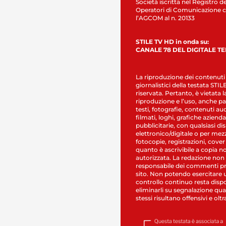
Società iscritta nel Registro de
Operatori di Comunicazione c
l’AGCOM al n. 20133
STILE TV HD in onda su:
CANALE 78 DEL DIGITALE T
La riproduzione dei contenuti
giornalistici della testata STI
riservata. Pertanto, è vietata l
riproduzione e l’uso, anche par
testi, fotografie, contenuti au
filmati, loghi, grafiche aziendal
pubblicitarie, con qualsiasi di
elettronico/digitale o per mez
fotocopie, registrazioni, cover
quanto è ascrivibile a copia n
autorizzata. La redazione non
responsabile dei commenti pr
sito. Non potendo esercitare 
controllo continuo resta dispo
eliminarli su segnalazione qual
stessi risultano offensivi e oltr