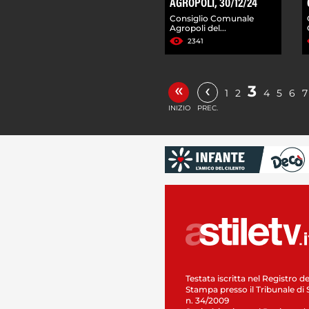
AGROPOLI, 30/12/24
Consiglio Comunale
Agropoli del...
2341
«
‹
3
1
2
4
5
6
7
INIZIO
PREC.
Testata iscritta nel Registro de
Stampa presso il Tribunale di 
n. 34/2009