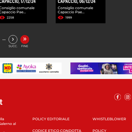
CAPACCIO, 17/12/24
CAPACCIO, 06/12/24
Consiglio comunale
Consiglio comunale
Capaccio Pae...
Capaccio Pae...
2258
1999
»
›
…
SUCC.
FINE
lla
POLICY EDITORIALE
WHISTLEBLOWER
Salerno al
CODICE ETICO CONDOTTA
POLICY