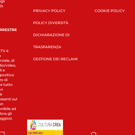
gli
/o
PRIVACY POLICY
COOKIE POLICY
POLICY DIVERSITÀ
ERRESTRE
DICHIARAZIONE DI
TRASPARENZA
LETV è
a
GESTIONE DEI RECLAMI
ziale, di
dio/video,
i e
spositivo
zo di
 e tutto
on
 è
esenti sul
un
nibile ad
ora gli
aggiosi.