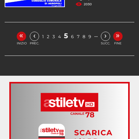
2030
«
»
‹
›
5
…
1
2
3
4
6
7
8
9
INIZIO
PREC.
SUCC.
FINE
SCARICA