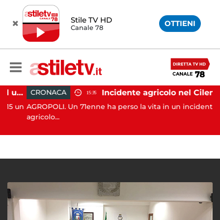
Stile TV HD
OTTIENI
Canale 78
Salerno, incendio vicino ad un traliccio: tempestivi i soccorsi
Incidente agricolo nel Cilento: trattore si ribalta, muore 71enne
CRONACA
15:35
5 un
AGROPOLI. Un 71enne ha perso la vita in un incidente
agricolo...