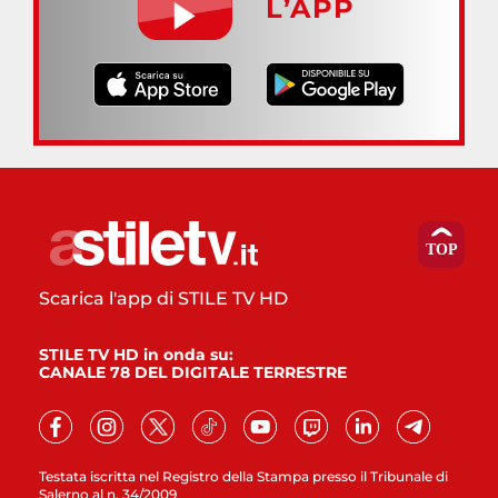
L’APP
Scarica l'app di STILE TV HD
STILE TV HD in onda su:
CANALE 78 DEL DIGITALE TERRESTRE
Testata iscritta nel Registro della Stampa presso il Tribunale di
Salerno al n. 34/2009