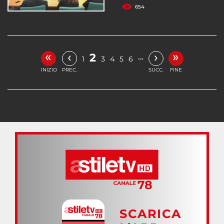
654
«
»
‹
›
2
…
1
3
4
5
6
INIZIO
PREC.
SUCC.
FINE
SCARICA