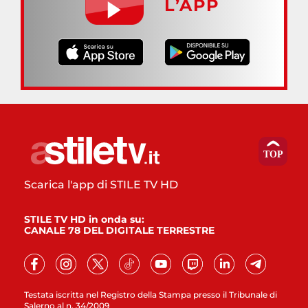
L’APP
Scarica l'app di STILE TV HD
STILE TV HD in onda su:
CANALE 78 DEL DIGITALE TERRESTRE
Testata iscritta nel Registro della Stampa presso il Tribunale di
Salerno al n. 34/2009