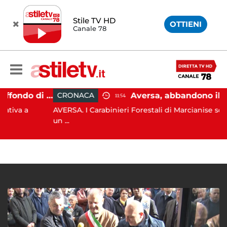
Stile TV HD
OTTIENI
Canale 78
Capaccio Paestum, affondo di Forza Italia: "Paolino è arrivato al capolinea"
CRONACA
11:54
a a
AVERSA. I Carabinieri Forestali di Marcianise sorpre
un ...