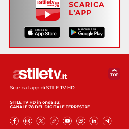
SCARICA
L’APP
Scarica l'app di STILE TV HD
STILE TV HD in onda su:
CANALE 78 DEL DIGITALE TERRESTRE