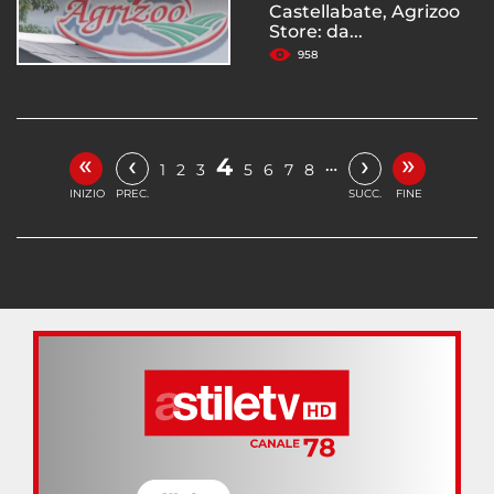
Castellabate, Agrizoo
Store: da...
958
«
»
‹
›
4
…
1
2
3
5
6
7
8
INIZIO
PREC.
SUCC.
FINE