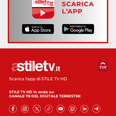
SCARICA
L’APP
Scarica l'app di STILE TV HD
STILE TV HD in onda su:
CANALE 78 DEL DIGITALE TERRESTRE