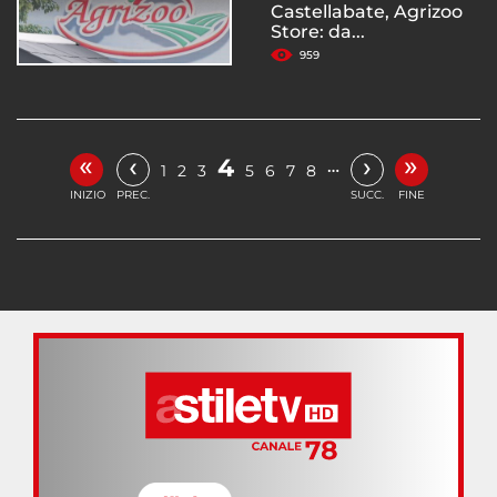
Castellabate, Agrizoo
Store: da...
959
«
»
‹
›
4
…
1
2
3
5
6
7
8
INIZIO
PREC.
SUCC.
FINE