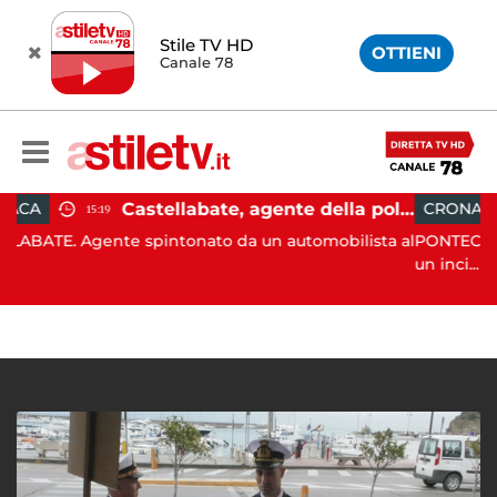
Stile TV HD
OTTIENI
Canale 78
Castellabate, agente della polizia locale aggredito per una multa: turista denunciato
CRONACA
09:53
spintonato da un automobilista al
PONTECAGNANO. Stamattina 
un inci...