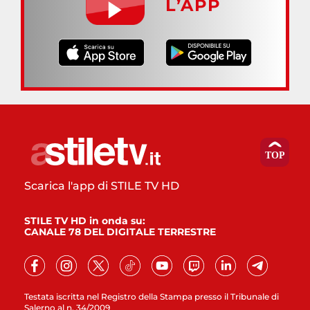
L’APP
Scarica l'app di STILE TV HD
STILE TV HD in onda su:
CANALE 78 DEL DIGITALE TERRESTRE
Testata iscritta nel Registro della Stampa presso il Tribunale di
Salerno al n. 34/2009