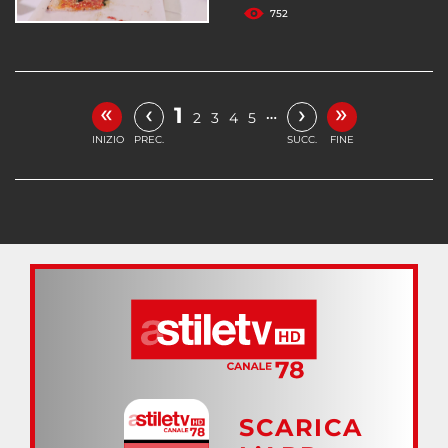
752
«
»
‹
›
1
…
2
3
4
5
INIZIO
PREC.
SUCC.
FINE
SCARICA