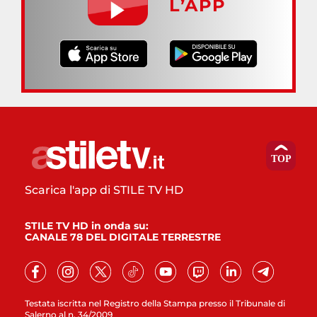
L’APP
Scarica l'app di STILE TV HD
STILE TV HD in onda su:
CANALE 78 DEL DIGITALE TERRESTRE
Testata iscritta nel Registro della Stampa presso il Tribunale di
Salerno al n. 34/2009