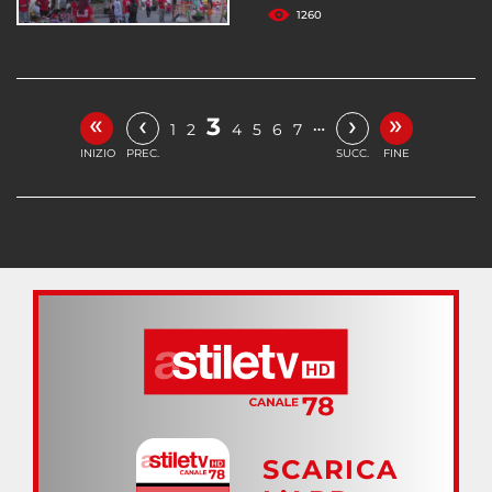
1260
«
»
‹
›
3
…
1
2
4
5
6
7
INIZIO
PREC.
SUCC.
FINE
SCARICA