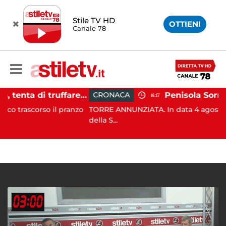
Stile TV HD
OTTIENI
Canale 78
Sant'Antimo, tenta di truffare anziana: 16enne denunciato dai carabinieri
CRONACA
14:17
rso il pranzo
TORRE ANNUNZIATA. In data 4 agosto c.a. i Carab
della S...