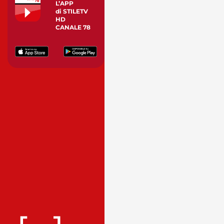
L’APP
di STILETV
HD
CANALE 78