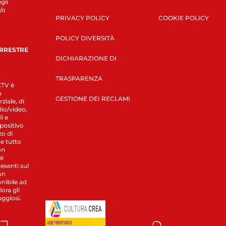
gli
/o
PRIVACY POLICY
COOKIE POLICY
POLICY DIVERSITÀ
ERRESTRE
DICHIARAZIONE DI
TRASPARENZA
LETV è
a
GESTIONE DEI RECLAMI
ziale, di
dio/video,
i e
spositivo
zo di
 e tutto
on
 è
esenti sul
un
nibile ad
ora gli
aggiosi.