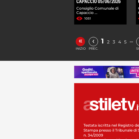
CAPACCIO 05/06/2026
Consiglio Comunale di
Capaccio ...
1051
«
‹
1
…
2
3
4
5
INIZIO
PREC.
S
Testata iscritta nel Registro de
Stampa presso il Tribunale di 
n. 34/2009