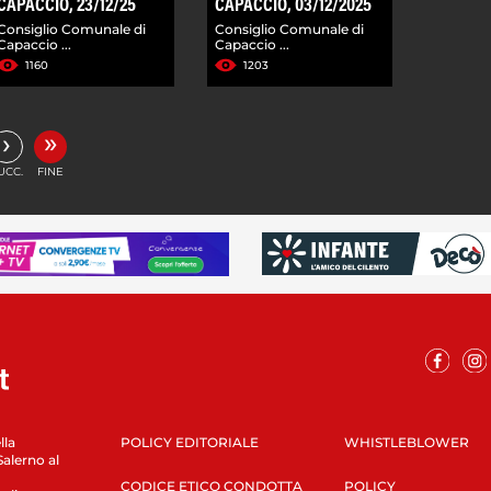
CAPACCIO, 23/12/25
CAPACCIO, 03/12/2025
Consiglio Comunale di
Consiglio Comunale di
Capaccio ...
Capaccio ...
1160
1203
»
›
UCC.
FINE
lla
POLICY EDITORIALE
WHISTLEBLOWER
Salerno al
CODICE ETICO CONDOTTA
POLICY