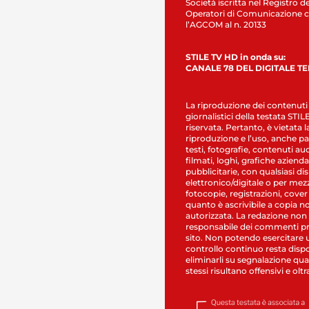
Società iscritta nel Registro de
Operatori di Comunicazione c
l’AGCOM al n. 20133
STILE TV HD in onda su:
CANALE 78 DEL DIGITALE T
La riproduzione dei contenuti
giornalistici della testata STI
riservata. Pertanto, è vietata l
riproduzione e l’uso, anche par
testi, fotografie, contenuti au
filmati, loghi, grafiche aziendal
pubblicitarie, con qualsiasi di
elettronico/digitale o per mez
fotocopie, registrazioni, cover
quanto è ascrivibile a copia n
autorizzata. La redazione non
responsabile dei commenti pr
sito. Non potendo esercitare 
controllo continuo resta dispo
eliminarli su segnalazione qual
stessi risultano offensivi e oltr