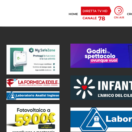
HOME
CR