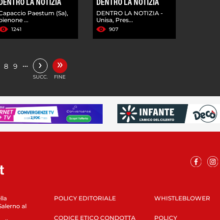
DENTRO LA NOTIZIA
DENTRO LA NOTIZIA
Capaccio Paestum (Sa),
DENTRO LA NOTIZIA -
pienone ...
Unisa, Pres...
1241
907
»
›
…
8
9
SUCC.
FINE
lla
POLICY EDITORIALE
WHISTLEBLOWER
Salerno al
CODICE ETICO CONDOTTA
POLICY