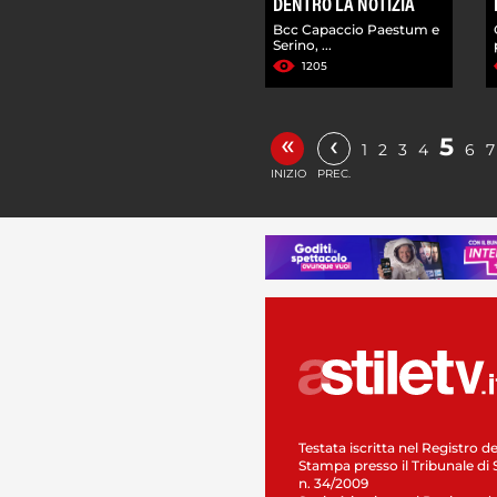
DENTRO LA NOTIZIA
Bcc Capaccio Paestum e
Serino, ...
1205
«
‹
5
1
2
3
4
6
7
INIZIO
PREC.
Testata iscritta nel Registro de
Stampa presso il Tribunale di 
n. 34/2009