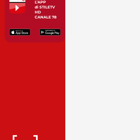
L’APP
di STILETV
HD
CANALE 78