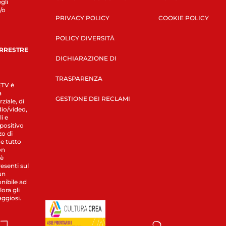
gli
/o
PRIVACY POLICY
COOKIE POLICY
POLICY DIVERSITÀ
ERRESTRE
DICHIARAZIONE DI
TRASPARENZA
LETV è
a
GESTIONE DEI RECLAMI
ziale, di
dio/video,
i e
spositivo
zo di
 e tutto
on
 è
esenti sul
un
nibile ad
ora gli
aggiosi.