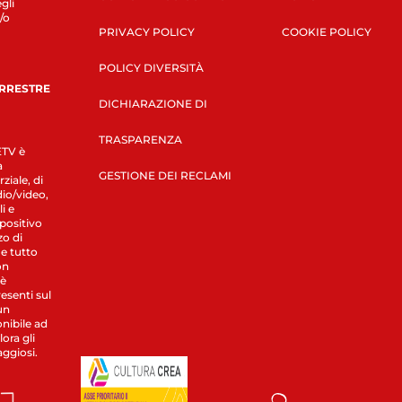
gli
/o
PRIVACY POLICY
COOKIE POLICY
POLICY DIVERSITÀ
ERRESTRE
DICHIARAZIONE DI
TRASPARENZA
LETV è
a
GESTIONE DEI RECLAMI
ziale, di
dio/video,
i e
spositivo
zo di
 e tutto
on
 è
esenti sul
un
nibile ad
ora gli
aggiosi.