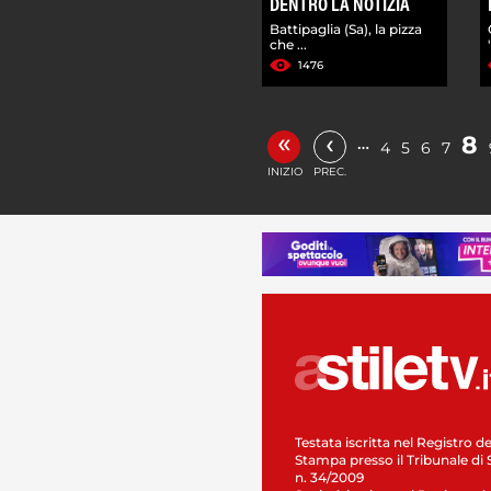
DENTRO LA NOTIZIA
Battipaglia (Sa), la pizza
che ...
1476
«
‹
8
…
4
5
6
7
INIZIO
PREC.
Testata iscritta nel Registro de
Stampa presso il Tribunale di 
n. 34/2009