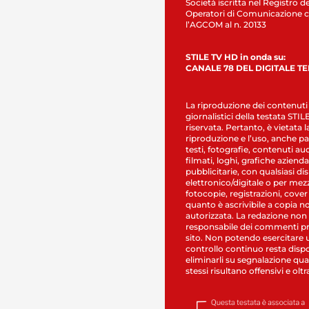
Società iscritta nel Registro de
Operatori di Comunicazione c
l’AGCOM al n. 20133
STILE TV HD in onda su:
CANALE 78 DEL DIGITALE T
La riproduzione dei contenuti
giornalistici della testata STI
riservata. Pertanto, è vietata l
riproduzione e l’uso, anche par
testi, fotografie, contenuti au
filmati, loghi, grafiche aziendal
pubblicitarie, con qualsiasi di
elettronico/digitale o per mez
fotocopie, registrazioni, cover
quanto è ascrivibile a copia n
autorizzata. La redazione non
responsabile dei commenti pr
sito. Non potendo esercitare 
controllo continuo resta dispo
eliminarli su segnalazione qual
stessi risultano offensivi e oltr