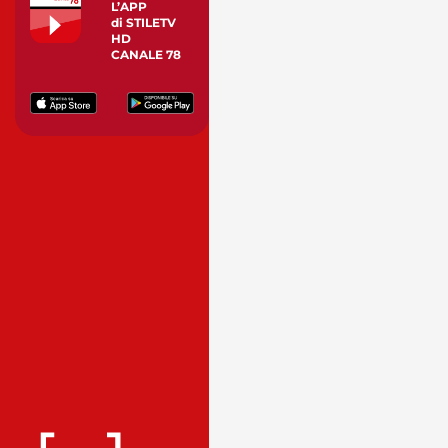
L’APP
di STILETV
HD
CANALE 78