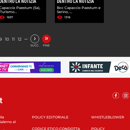
DENTRO LA NOTIZIA
DENTRO LA NOTIZIA
Capaccio Paestum (Sa),
Bcc Capaccio Paestum e
'Turismo...
Serino, ...
1697
1318
»
›
…
9
10
11
12
SUCC.
FINE
lla
POLICY EDITORIALE
WHISTLEBLOWER
Salerno al
CODICE ETICO CONDOTTA
POLICY