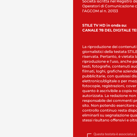
Società iscritta nel Registro de
Operatori di Comunicazione c
l’AGCOM al n. 20133
STILE TV HD in onda su:
CANALE 78 DEL DIGITALE T
La riproduzione dei contenuti
giornalistici della testata STI
riservata. Pertanto, è vietata l
riproduzione e l’uso, anche par
testi, fotografie, contenuti au
filmati, loghi, grafiche aziendal
pubblicitarie, con qualsiasi di
elettronico/digitale o per mez
fotocopie, registrazioni, cover
quanto è ascrivibile a copia n
autorizzata. La redazione non
responsabile dei commenti pr
sito. Non potendo esercitare 
controllo continuo resta dispo
eliminarli su segnalazione qual
stessi risultano offensivi e oltr