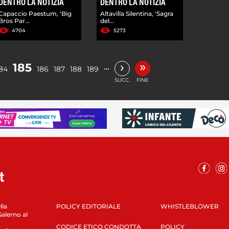
DENTRO LA NOTIZIA
DENTRO LA NOTIZIA
Capaccio Paestum, 'Big
Altavilla Silentina, 'Sagra
Bros Par...
del...
4704
5273
»
›
185
…
84
186
187
188
189
SUCC.
FINE
lla
POLICY EDITORIALE
WHISTLEBLOWER
Salerno al
CODICE ETICO CONDOTTA
POLICY