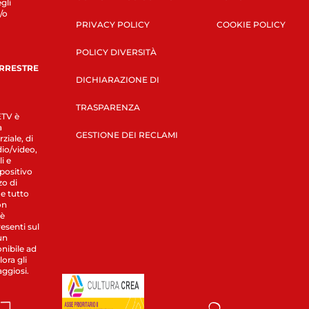
gli
/o
PRIVACY POLICY
COOKIE POLICY
POLICY DIVERSITÀ
ERRESTRE
DICHIARAZIONE DI
TRASPARENZA
LETV è
a
GESTIONE DEI RECLAMI
ziale, di
dio/video,
i e
spositivo
zo di
 e tutto
on
 è
esenti sul
un
nibile ad
ora gli
aggiosi.