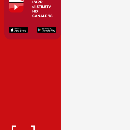
L’APP
di STILETV
HD
CANALE 78