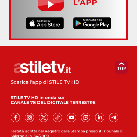
L’APP
Scarica l'app di STILE TV HD
STILE TV HD in onda su:
CANALE 78 DEL DIGITALE TERRESTRE
Testata iscritta nel Registro della Stampa presso il Tribunale di
Salerno al n. 34/2009