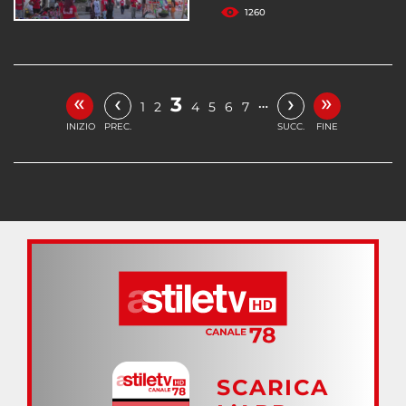
1260
«
»
‹
›
3
…
1
2
4
5
6
7
INIZIO
PREC.
SUCC.
FINE
SCARICA