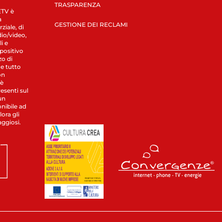
TRASPARENZA
LETV è
a
GESTIONE DEI RECLAMI
ziale, di
dio/video,
i e
spositivo
zo di
 e tutto
on
 è
esenti sul
un
nibile ad
ora gli
aggiosi.