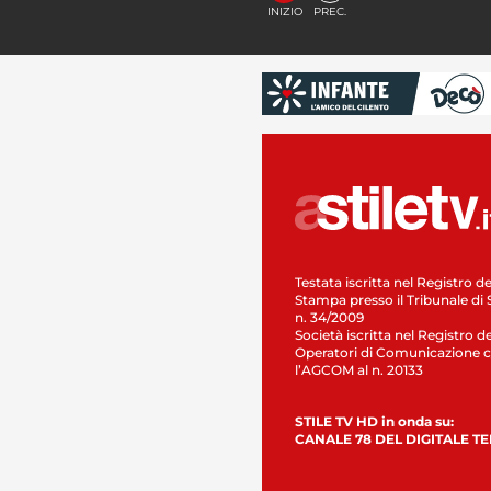
INIZIO
PREC.
Testata iscritta nel Registro de
Stampa presso il Tribunale di 
n. 34/2009
Società iscritta nel Registro de
Operatori di Comunicazione c
l’AGCOM al n. 20133
STILE TV HD in onda su:
CANALE 78 DEL DIGITALE T