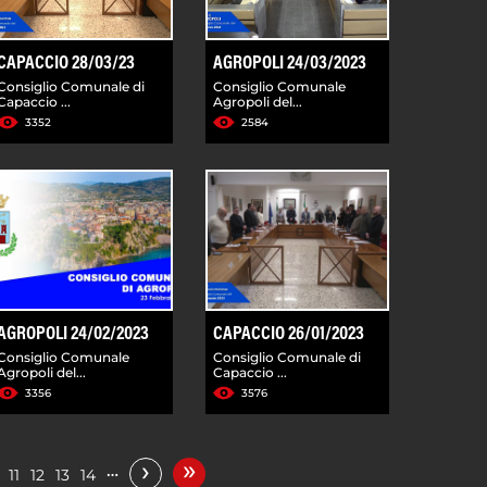
CAPACCIO 28/03/23
AGROPOLI 24/03/2023
Consiglio Comunale di
Consiglio Comunale
Capaccio ...
Agropoli del...
3352
2584
AGROPOLI 24/02/2023
CAPACCIO 26/01/2023
Consiglio Comunale
Consiglio Comunale di
Agropoli del...
Capaccio ...
3356
3576
»
›
…
11
12
13
14