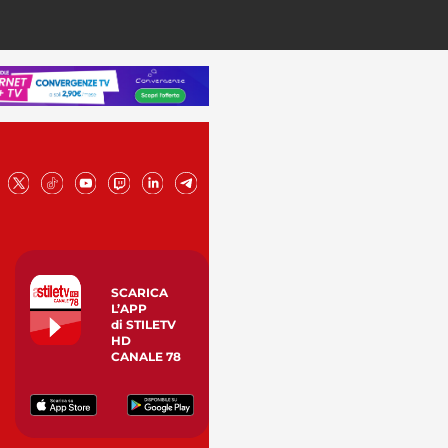
SCARICA
L’APP
di STILETV
HD
CANALE 78