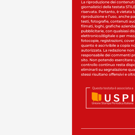
La riproduzione dei contenuti
giornalistici della testata STI
riservata. Pertanto, è vietata l
riproduzione e l’uso, anche par
testi, fotografie, contenuti au
filmati, loghi, grafiche aziendal
pubblicitarie, con qualsiasi di
elettronico/digitale o per mez
fotocopie, registrazioni, cover
quanto è ascrivibile a copia n
autorizzata. La redazione non
responsabile dei commenti pr
sito. Non potendo esercitare 
controllo continuo resta dispo
eliminarli su segnalazione qual
stessi risultano offensivi e oltr