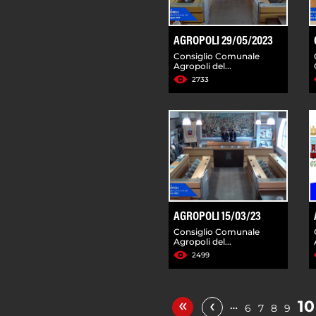
AGROPOLI 29/05/2023
Consiglio Comunale
Agropoli del...
2733
AGROPOLI 15/03/23
Consiglio Comunale
Agropoli del...
2499
«
‹
10
…
6
7
8
9