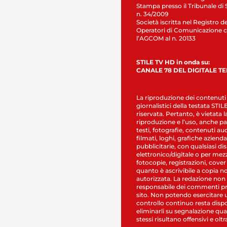
Stampa presso il Tribunale di 
n. 34/2009
Società iscritta nel Registro de
Operatori di Comunicazione c
l’AGCOM al n. 20133
STILE TV HD in onda su:
CANALE 78 DEL DIGITALE T
La riproduzione dei contenuti
giornalistici della testata STI
riservata. Pertanto, è vietata l
riproduzione e l’uso, anche par
testi, fotografie, contenuti au
filmati, loghi, grafiche aziendal
pubblicitarie, con qualsiasi di
elettronico/digitale o per mez
fotocopie, registrazioni, cover
quanto è ascrivibile a copia n
autorizzata. La redazione non
responsabile dei commenti pr
sito. Non potendo esercitare 
controllo continuo resta dispo
eliminarli su segnalazione qual
stessi risultano offensivi e oltr