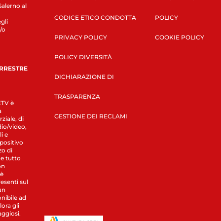
Salerno al
CODICE ETICO CONDOTTA
POLICY
gli
/o
PRIVACY POLICY
COOKIE POLICY
POLICY DIVERSITÀ
ERRESTRE
DICHIARAZIONE DI
TRASPARENZA
LETV è
a
GESTIONE DEI RECLAMI
ziale, di
dio/video,
i e
spositivo
zo di
 e tutto
on
 è
esenti sul
un
nibile ad
ora gli
aggiosi.