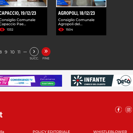
CAPACCIO, 19/12/23
AGROPOLI, 18/12/23
Consiglio Comunale
Consiglio Comunale
Capaccio Pae...
Agropoli del...
1332
1504
»
›
…
8
9
10
11
SUCC.
FINE
lla
POLICY EDITORIALE
WHISTLEBLOWER