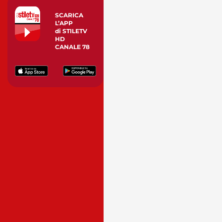
SCARICA
L’APP
di STILETV
HD
CANALE 78