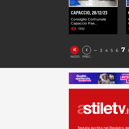
CAPACCIO, 28/12/23
Consiglio Comunale
Capaccio Pae...
1332
«
‹
7
…
3
4
5
6
INIZIO
PREC.
Testata iscritta nel Registro de