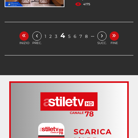
4175
«
»
‹
›
4
…
1
2
3
5
6
7
8
INIZIO
PREC.
SUCC.
FINE
SCARICA