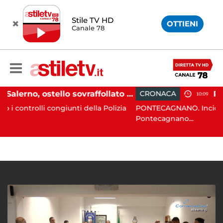
Stile TV HD
OTTIENI
Canale 78
Salerno, ostello sovraffollato nel centro storico: maxi sanzione e trasferimento ospiti
CRONACA
10:09
congiunti della Polizia
PONTECAGNANO. Incidente stradale, n
Pontecagnano...