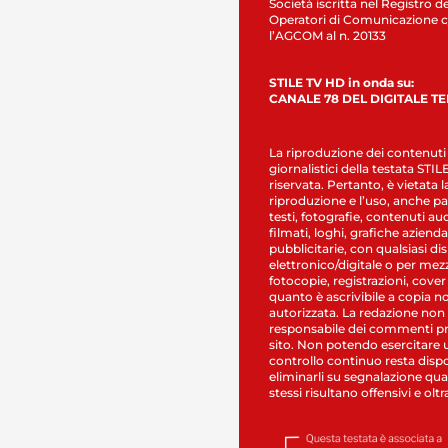
Società iscritta nel Registro de
Operatori di Comunicazione c
l’AGCOM al n. 20133
STILE TV HD in onda su:
CANALE 78 DEL DIGITALE T
La riproduzione dei contenuti
giornalistici della testata STI
riservata. Pertanto, è vietata l
riproduzione e l’uso, anche par
testi, fotografie, contenuti au
filmati, loghi, grafiche aziendal
pubblicitarie, con qualsiasi di
elettronico/digitale o per mez
fotocopie, registrazioni, cover
quanto è ascrivibile a copia n
autorizzata. La redazione non
responsabile dei commenti pr
sito. Non potendo esercitare 
controllo continuo resta dispo
eliminarli su segnalazione qual
stessi risultano offensivi e oltr