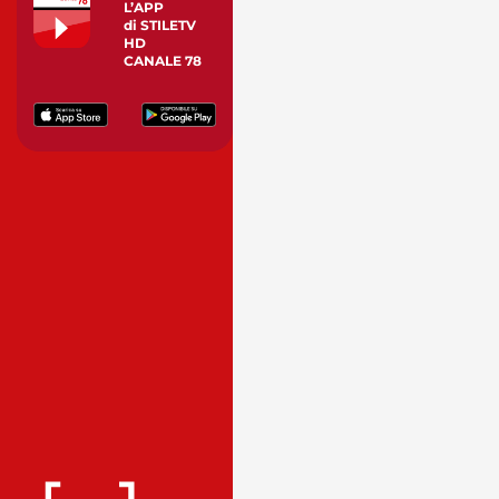
L’APP
di STILETV
HD
CANALE 78