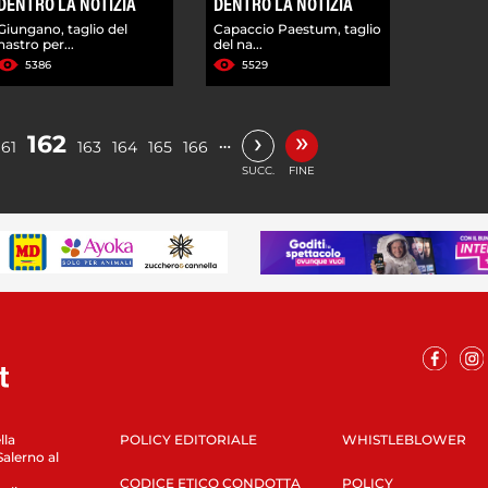
DENTRO LA NOTIZIA
DENTRO LA NOTIZIA
Giungano, taglio del
Capaccio Paestum, taglio
nastro per...
del na...
5386
5529
»
›
162
…
161
163
164
165
166
SUCC.
FINE
lla
POLICY EDITORIALE
WHISTLEBLOWER
Salerno al
CODICE ETICO CONDOTTA
POLICY