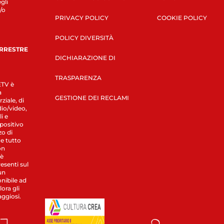
gli
/o
PRIVACY POLICY
COOKIE POLICY
POLICY DIVERSITÀ
ERRESTRE
DICHIARAZIONE DI
TRASPARENZA
LETV è
a
GESTIONE DEI RECLAMI
ziale, di
dio/video,
i e
spositivo
zo di
 e tutto
on
 è
esenti sul
un
nibile ad
ora gli
aggiosi.