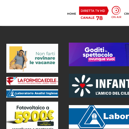
HOME
CR