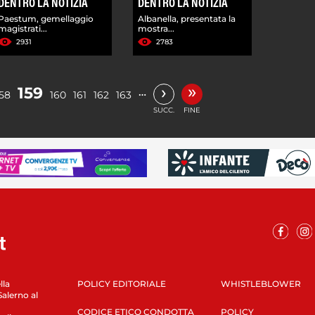
DENTRO LA NOTIZIA
DENTRO LA NOTIZIA
Paestum, gemellaggio
Albanella, presentata la
magistrati...
mostra...
2931
2783
»
›
159
…
158
160
161
162
163
SUCC.
FINE
lla
POLICY EDITORIALE
WHISTLEBLOWER
Salerno al
CODICE ETICO CONDOTTA
POLICY