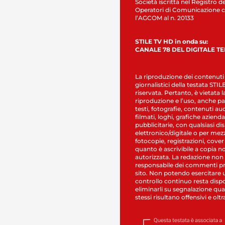
Società iscritta nel Registro de
Operatori di Comunicazione c
l’AGCOM al n. 20133
STILE TV HD in onda su:
CANALE 78 DEL DIGITALE T
La riproduzione dei contenuti
giornalistici della testata STI
riservata. Pertanto, è vietata l
riproduzione e l’uso, anche par
testi, fotografie, contenuti au
filmati, loghi, grafiche aziendal
pubblicitarie, con qualsiasi di
elettronico/digitale o per mez
fotocopie, registrazioni, cover
quanto è ascrivibile a copia n
autorizzata. La redazione non
responsabile dei commenti pr
sito. Non potendo esercitare 
controllo continuo resta dispo
eliminarli su segnalazione qual
stessi risultano offensivi e oltr