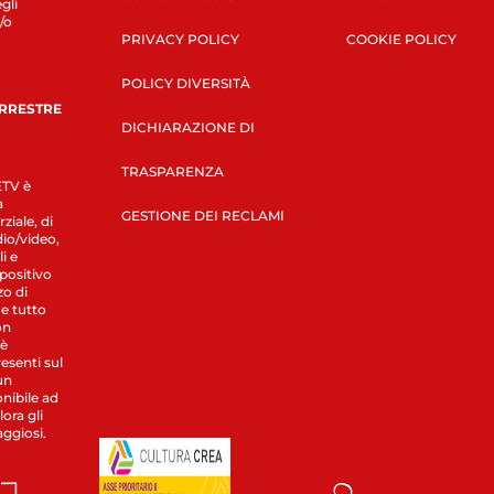
gli
/o
PRIVACY POLICY
COOKIE POLICY
POLICY DIVERSITÀ
ERRESTRE
DICHIARAZIONE DI
TRASPARENZA
LETV è
a
GESTIONE DEI RECLAMI
ziale, di
dio/video,
i e
spositivo
zo di
 e tutto
on
 è
esenti sul
un
nibile ad
ora gli
aggiosi.