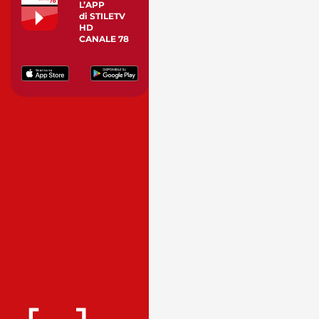
L’APP
di STILETV
HD
CANALE 78