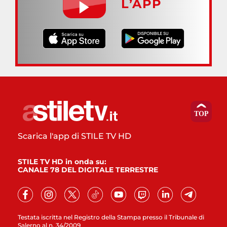
L’APP
Scarica l'app di STILE TV HD
STILE TV HD in onda su:
CANALE 78 DEL DIGITALE TERRESTRE
Testata iscritta nel Registro della Stampa presso il Tribunale di
Salerno al n. 34/2009