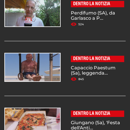
DENTRO LA NOTIZIA
Perdifumo (SA), da
Garlasco a P...
524
DENTRO LA NOTIZIA
Capaccio Paestum
(Sa), leggenda...
845
DENTRO LA NOTIZIA
Giungano (Sa), 'Festa
dell'Anti...