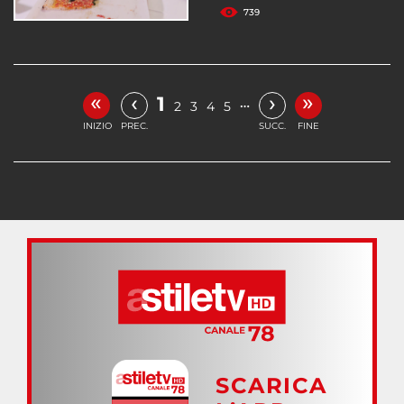
739
«
»
‹
›
1
…
2
3
4
5
INIZIO
PREC.
SUCC.
FINE
SCARICA