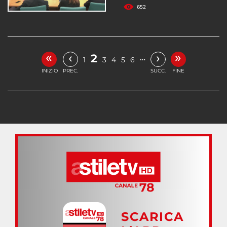
652
«
»
‹
›
2
…
1
3
4
5
6
INIZIO
PREC.
SUCC.
FINE
SCARICA