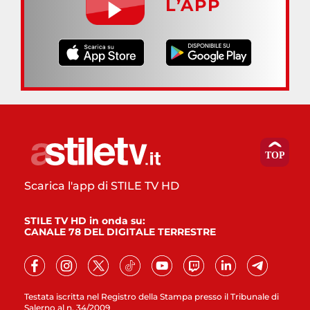
L’APP
Scarica l'app di STILE TV HD
STILE TV HD in onda su:
CANALE 78 DEL DIGITALE TERRESTRE
Testata iscritta nel Registro della Stampa presso il Tribunale di
Salerno al n. 34/2009