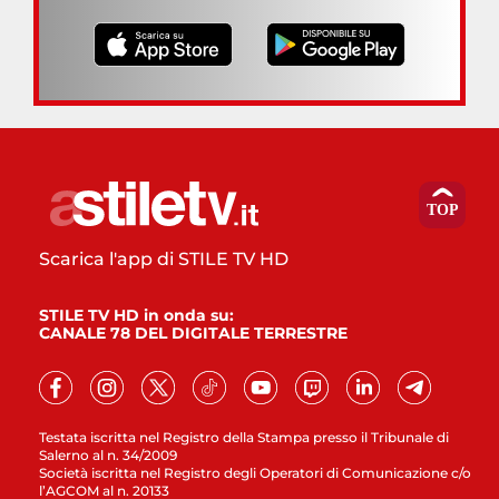
Scarica l'app di STILE TV HD
STILE TV HD in onda su:
CANALE 78 DEL DIGITALE TERRESTRE
Testata iscritta nel Registro della Stampa presso il Tribunale di
Salerno al n. 34/2009
Società iscritta nel Registro degli Operatori di Comunicazione c/o
l’AGCOM al n. 20133