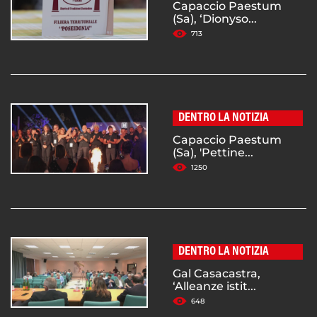
Capaccio Paestum
(Sa), ‘Dionyso...
713
DENTRO LA NOTIZIA
Capaccio Paestum
(Sa), 'Pettine...
1250
DENTRO LA NOTIZIA
Gal Casacastra,
‘Alleanze istit...
648