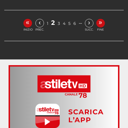
«
»
‹
›
2
…
1
3
4
5
6
INIZIO
PREC.
SUCC.
FINE
SCARICA
L’APP