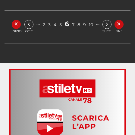
«
»
‹
›
6
…
…
2
3
4
5
7
8
9
10
INIZIO
PREC.
SUCC.
FINE
SCARICA
L’APP