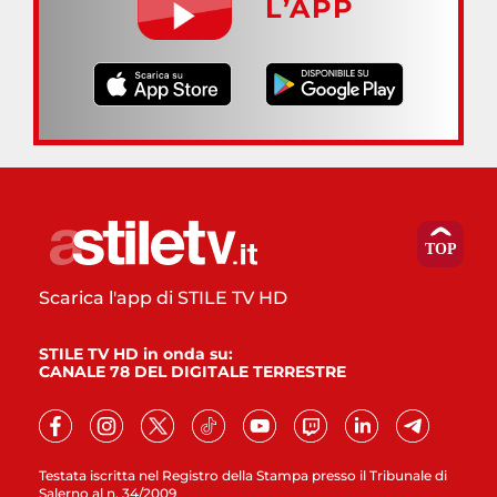
L’APP
Scarica l'app di STILE TV HD
STILE TV HD in onda su:
CANALE 78 DEL DIGITALE TERRESTRE
Testata iscritta nel Registro della Stampa presso il Tribunale di
Salerno al n. 34/2009