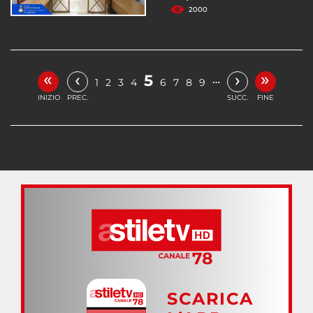
2000
«
»
‹
›
5
…
1
2
3
4
6
7
8
9
INIZIO
PREC.
SUCC.
FINE
SCARICA