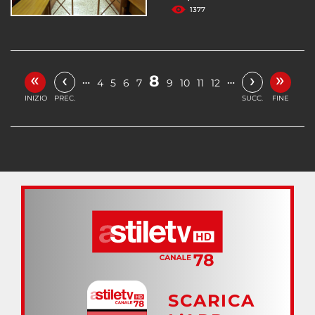
1377
«
»
‹
›
8
…
…
4
5
6
7
9
10
11
12
INIZIO
PREC.
SUCC.
FINE
SCARICA