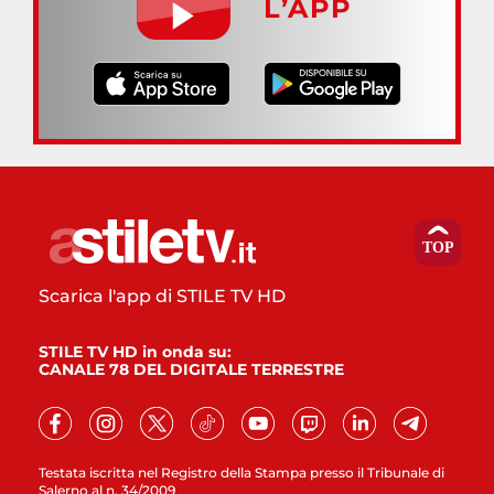
L’APP
Scarica l'app di STILE TV HD
STILE TV HD in onda su:
CANALE 78 DEL DIGITALE TERRESTRE
Testata iscritta nel Registro della Stampa presso il Tribunale di
Salerno al n. 34/2009