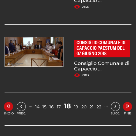
Capaccio ...
2146
CONSIGLIO COMUNALE DI
CAPACCIO PAESTUM DEL
07 GIUGNO 2018
Consiglio Comunale di
Capaccio ...
2103
«
»
‹
›
18
…
…
14
15
16
17
19
20
21
22
INIZIO
PREC.
SUCC.
FINE