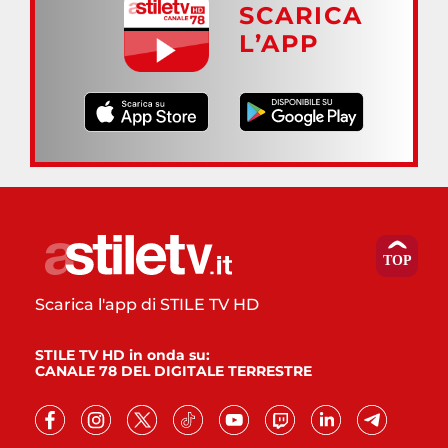
SCARICA
L’APP
Scarica l'app di STILE TV HD
STILE TV HD in onda su:
CANALE 78 DEL DIGITALE TERRESTRE