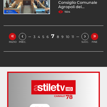
Consiglio Comunale
Agropoli del...
1504
«
»
‹
›
7
…
…
3
4
5
6
8
9
10
11
INIZIO
PREC.
SUCC.
FINE