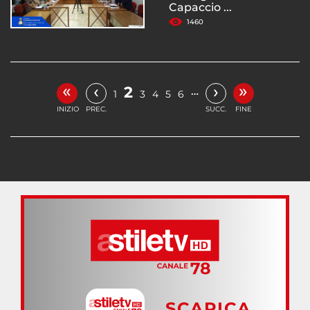
Capaccio ...
1460
«
»
‹
›
2
…
1
3
4
5
6
INIZIO
PREC.
SUCC.
FINE
SCARICA