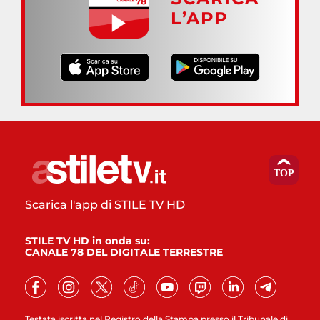
L’APP
Scarica l'app di STILE TV HD
STILE TV HD in onda su:
CANALE 78 DEL DIGITALE TERRESTRE
Testata iscritta nel Registro della Stampa presso il Tribunale di