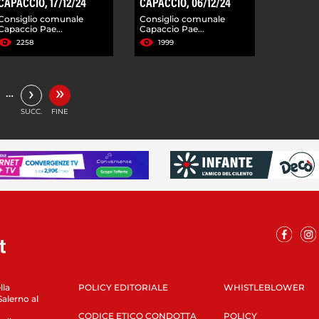
CAPACCIO, 17/12/24
CAPACCIO, 06/12/24
Consiglio comunale
Consiglio comunale
Capaccio Pae...
Capaccio Pae...
2258
1999
»
›
…
SUCC.
FINE
lla
POLICY EDITORIALE
WHISTLEBLOWER
Salerno al
CODICE ETICO CONDOTTA
POLICY