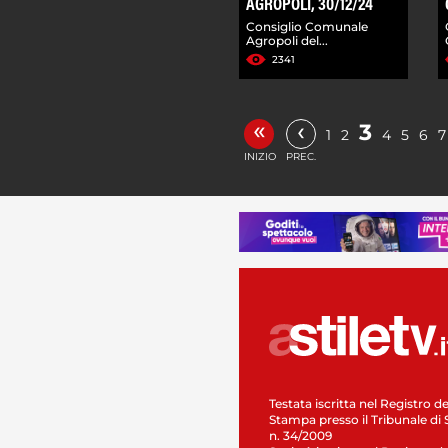
AGROPOLI, 30/12/24
Consiglio Comunale
Agropoli del...
2341
«
‹
3
1
2
4
5
6
7
INIZIO
PREC.
Testata iscritta nel Registro de
Stampa presso il Tribunale di 
n. 34/2009