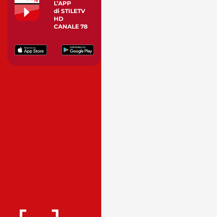
L’APP
di STILETV
HD
CANALE 78