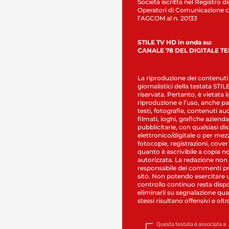
Società iscritta nel Registro de
Operatori di Comunicazione c
l’AGCOM al n. 20133
STILE TV HD in onda su:
CANALE 78 DEL DIGITALE T
La riproduzione dei contenuti
giornalistici della testata STI
riservata. Pertanto, è vietata l
riproduzione e l’uso, anche par
testi, fotografie, contenuti au
filmati, loghi, grafiche aziendal
pubblicitarie, con qualsiasi di
elettronico/digitale o per mez
fotocopie, registrazioni, cover
quanto è ascrivibile a copia n
autorizzata. La redazione non
responsabile dei commenti pr
sito. Non potendo esercitare 
controllo continuo resta dispo
eliminarli su segnalazione qual
stessi risultano offensivi e oltr