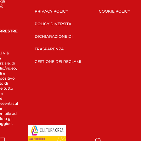
gli
/o
PRIVACY POLICY
COOKIE POLICY
POLICY DIVERSITÀ
ERRESTRE
DICHIARAZIONE DI
TRASPARENZA
LETV è
a
GESTIONE DEI RECLAMI
ziale, di
dio/video,
i e
spositivo
zo di
 e tutto
on
 è
esenti sul
un
nibile ad
ora gli
aggiosi.