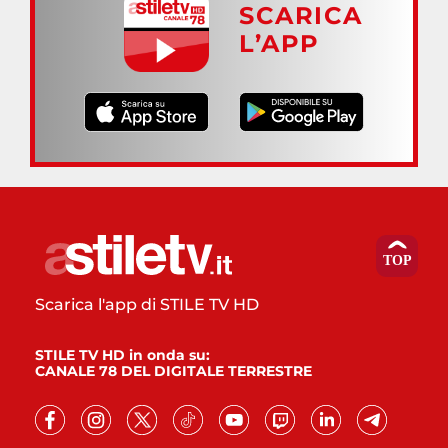
SCARICA
L’APP
Scarica l'app di STILE TV HD
STILE TV HD in onda su:
CANALE 78 DEL DIGITALE TERRESTRE