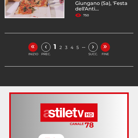
Giungano (Sa), 'Festa
dell'Anti...
750
«
»
‹
›
1
…
2
3
4
5
INIZIO
PREC.
SUCC.
FINE