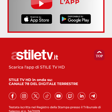
L’APP
Scarica l'app di STILE TV HD
STILE TV HD in onda su:
CANALE 78 DEL DIGITALE TERRESTRE
Testata iscritta nel Registro della Stampa presso il Tribunale di
Salerno al n. 34/2009