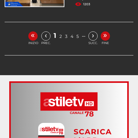
1203
«
»
‹
›
1
…
2
3
4
5
INIZIO
PREC.
SUCC.
FINE
SCARICA