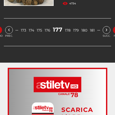
4734
‹
›
177
…
…
173
174
175
176
178
179
180
181
IO
PREC.
SUCC.
SCARICA