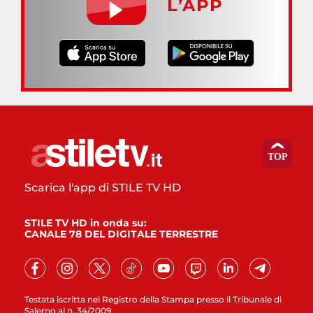
L’APP
Scarica l'app di STILE TV HD
STILE TV HD in onda su:
CANALE 78 DEL DIGITALE TERRESTRE
Testata iscritta nel Registro della Stampa presso il Tribunale di
Salerno al n. 34/2009