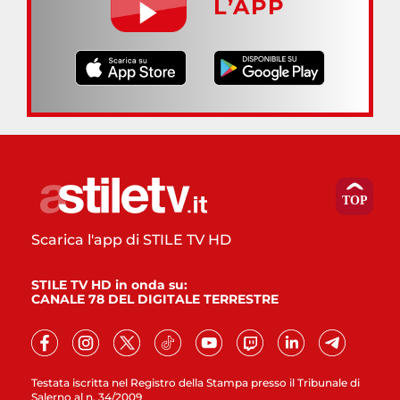
L’APP
Scarica l'app di STILE TV HD
STILE TV HD in onda su:
CANALE 78 DEL DIGITALE TERRESTRE
Testata iscritta nel Registro della Stampa presso il Tribunale di
Salerno al n. 34/2009