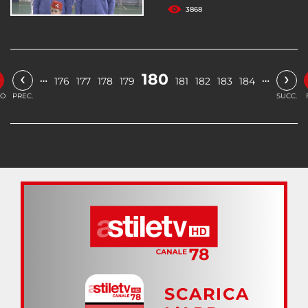
3868
‹
›
180
…
…
176
177
178
179
181
182
183
184
IO
PREC.
SUCC.
SCARICA