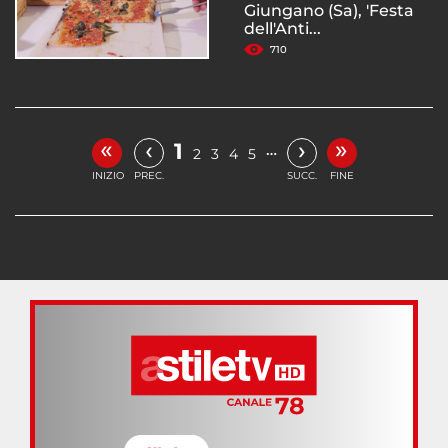
Giungano (Sa), 'Festa
dell'Anti...
710
«
»
‹
›
1
…
2
3
4
5
INIZIO
PREC.
SUCC.
FINE