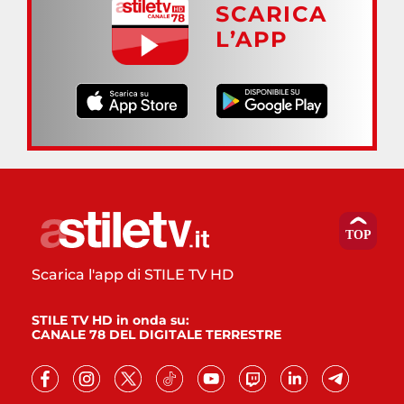
SCARICA
L’APP
Scarica l'app di STILE TV HD
STILE TV HD in onda su:
CANALE 78 DEL DIGITALE TERRESTRE